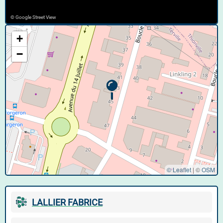
© Google Street View
+
−
© Leaflet
|
©
OSM
LALLIER FABRICE