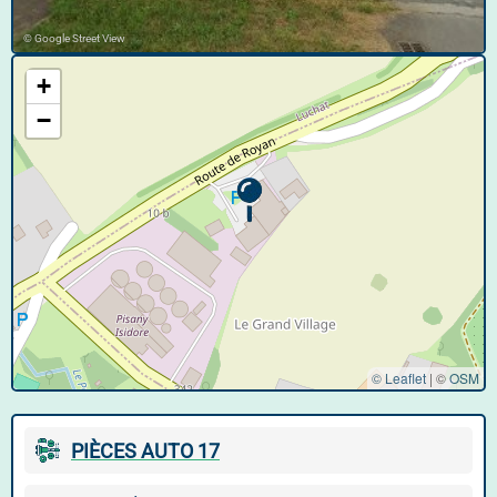
© Google Street View
+
−
© Leaflet
|
©
OSM
PIÈCES AUTO 17