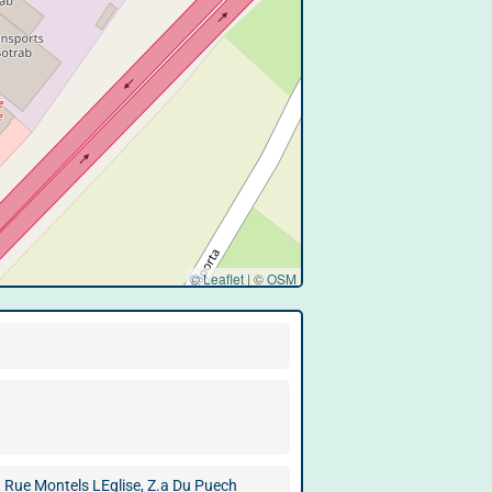
© Leaflet
|
©
OSM
 Rue Montels LEglise, Z.a Du Puech