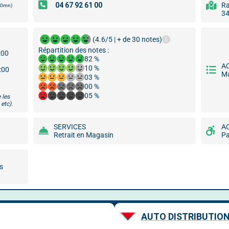
Ra
00mn)
34
(4.6/5 | + de 30 notes)
Répartition des notes :
:00
82 %
A
10 %
8:00
Ma
03 %
00 %
05 %
 les
etc).
SERVICES
A
Retrait en Magasin
Pa
ns