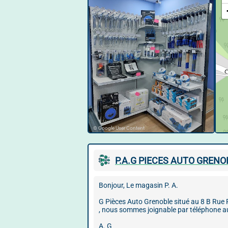
© Google User Content
P.A.G PIECES AUTO GRENO
Bonjour, Le magasin P. A.
G Pièces Auto Grenoble situé au 8 B Rue
, nous sommes joignable par téléphone a
A. G