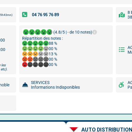
8 
 15h43mn)
38
(4.8/5 | - de 10 notes)
Répartition des notes :
:00
88 %
A
00 %
8:00
Ma
13 %
00 %
00 %
 les
etc).
SERVICES
A
enoble
Informations Indisponibles
Pa