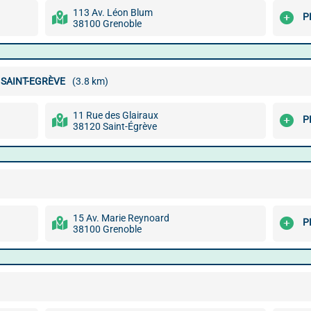
113 Av. Léon Blum
P
38100 Grenoble
 SAINT-EGRÈVE
(3.8 km)
11 Rue des Glairaux
P
38120 Saint-Égrève
15 Av. Marie Reynoard
P
38100 Grenoble