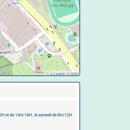
© Leaflet
|
©
OSM
12H et de 14H/18H , le samedi de 8H/12H