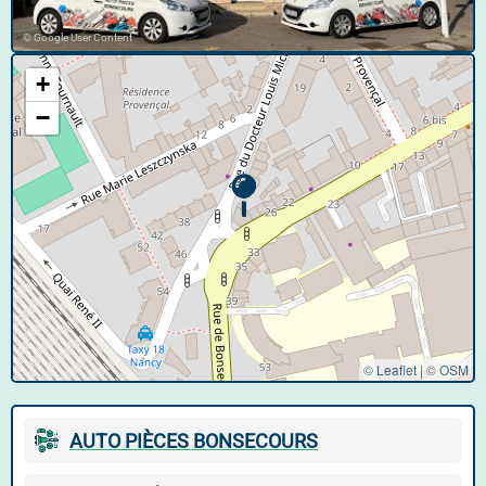
© Google User Content
+
−
© Leaflet
|
©
OSM
AUTO PIÈCES BONSECOURS