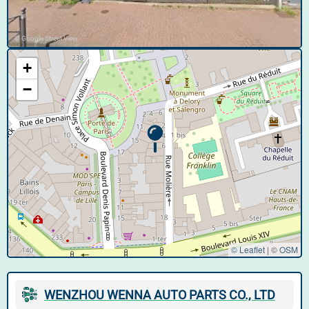
© Google Street View
+
−
© Leaflet
|
©
OSM
WENZHOU WENNA AUTO PARTS CO., LTD