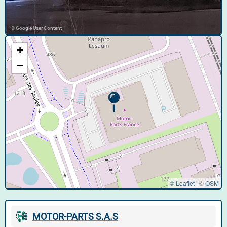
© Google User Content
+
−
© Leaflet
|
©
OSM
MOTOR-PARTS S.A.S