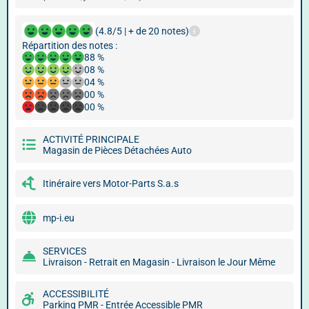
(4.8/5 | + de 20 notes)
Répartition des notes :
88 %
08 %
04 %
00 %
00 %
ACTIVITÉ PRINCIPALE
Magasin de Pièces Détachées Auto
Itinéraire vers Motor-Parts S.a.s
mp-i.eu
SERVICES
Livraison - Retrait en Magasin - Livraison le Jour Même
ACCESSIBILITÉ
Parking PMR - Entrée Accessible PMR