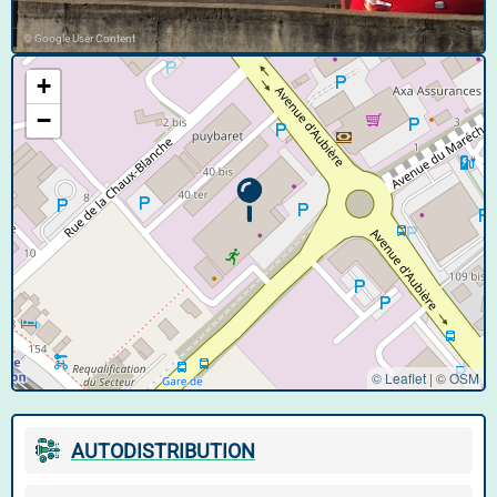
© Google User Content
+
−
© Leaflet
|
©
OSM
AUTODISTRIBUTION