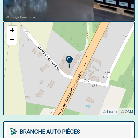
© Google User Content
+
−
© Leaflet
|
©
OSM
BRANCHE AUTO PIÈCES