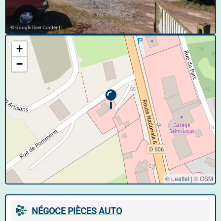
© Google User Content
+
−
© Leaflet
|
©
OSM
NÉGOCE PIÈCES AUTO