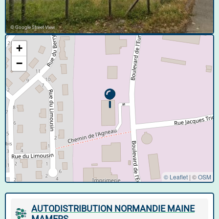
© Google Street View
+
−
© Leaflet
|
©
OSM
AUTODISTRIBUTION NORMANDIE MAINE
MAMERS