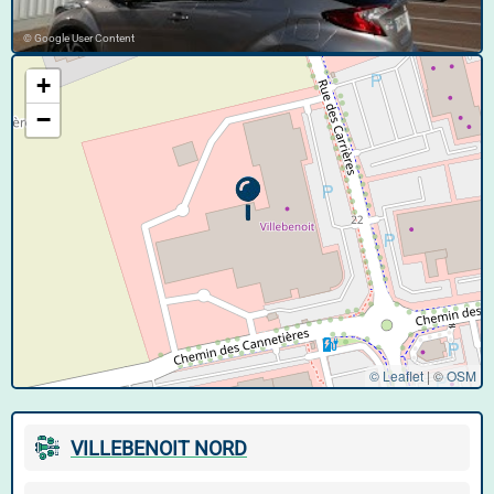
© Google User Content
+
−
© Leaflet
|
©
OSM
VILLEBENOIT NORD